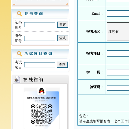
Email：
证书
编号
报考地区：
身份
证号
报考项目：
考试
项目
学 历：
验证码：
备注：
请考生先填写报名表，七个工作